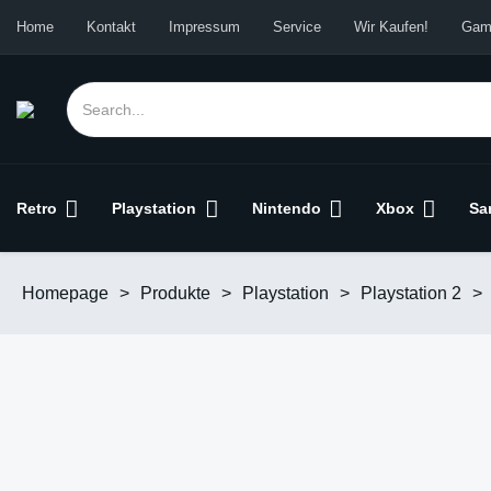
Home
Kontakt
Impressum
Service
Wir Kaufen!
Gam
Retro
Playstation
Nintendo
Xbox
Sa
Homepage
>
Produkte
>
Playstation
>
Playstation 2
>