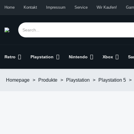
Home
Kontakt
Impressum
Service
Wir Kaufen!
Gam
Retro
Playstation
Nintendo
Xbox
Sa
Homepage
>
Produkte
>
Playstation
>
Playstation 5
>