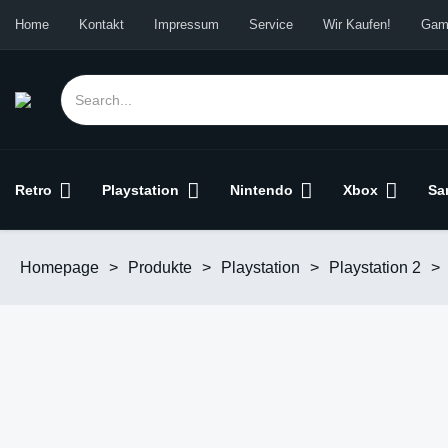
Home
Kontakt
Impressum
Service
Wir Kaufen!
Gam
Retro
Playstation
Nintendo
Xbox
Sa
Homepage
>
Produkte
>
Playstation
>
Playstation 2
>