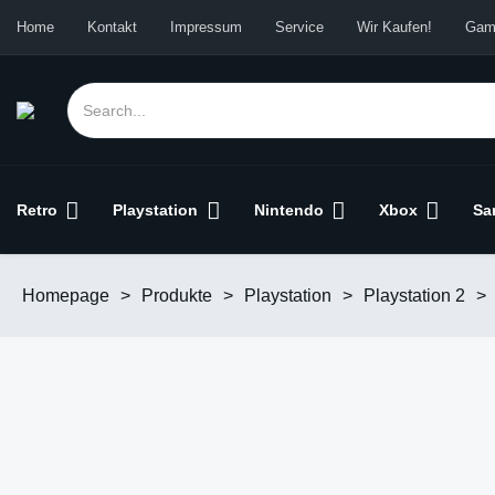
Home
Kontakt
Impressum
Service
Wir Kaufen!
Gam
Retro
Playstation
Nintendo
Xbox
Sa
Homepage
>
Produkte
>
Playstation
>
Playstation 2
>