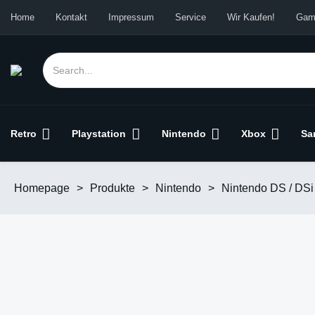
Home
Kontakt
Impressum
Service
Wir Kaufen!
Gam
Retro
Playstation
Nintendo
Xbox
Sa
Homepage
>
Produkte
>
Nintendo
>
Nintendo DS / DSi